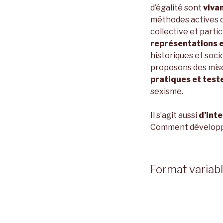
d’égalité sont
vivan
méthodes actives qu
collective et parti
représentations 
historiques et soci
proposons des mise
pratiques et test
sexisme.
Il s’agit aussi
d’inte
Comment développer
Format variabl