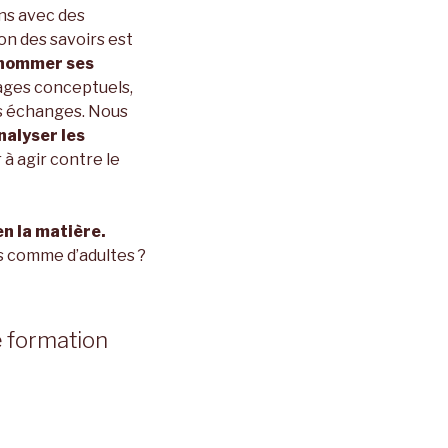
ns avec des
on des savoirs est
nommer ses
ages conceptuels,
es échanges. Nous
nalyser les
r à agir contre le
en la matière.
s comme d’adultes ?
e formation