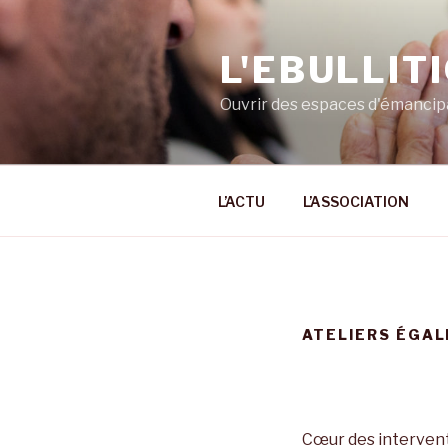
Aller
au
L'EBULLIT
contenu
principal
Ouvrir des espaces d'émancip
L’ACTU
L’ASSOCIATION
ATELIERS ÉGAL
Cœur des interventi