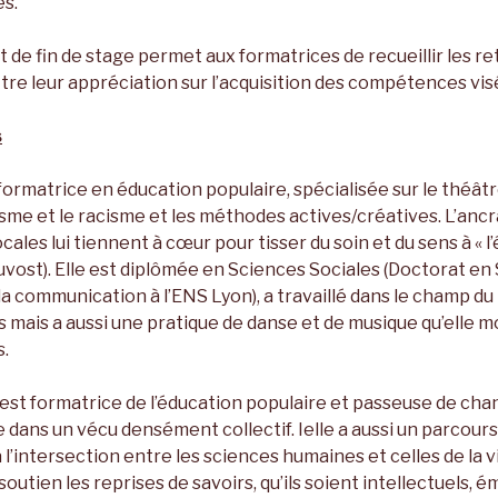
s.
it de fin de stage permet aux formatrices de recueillir les r
tre leur appréciation sur l’acquisition des compétences vis
s
rmatrice en éducation populaire, spécialisée sur le théâtre
isme et le racisme et les méthodes actives/créatives. L’ancr
 locales lui tiennent à cœur pour tisser du soin et du sens à « l
vost). Elle est diplômée en Sciences Sociales (Doctorat en
 la communication à l’ENS Lyon), a travaillé dans le champ du
s mais a aussi une pratique de danse et de musique qu’elle m
.
est formatrice de l’éducation populaire et passeuse de chan
 dans un vécu densément collectif. Ielle a aussi un parcours
à l’intersection entre les sciences humaines et celles de la vi
 soutien les reprises de savoirs, qu’ils soient intellectuels, 