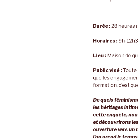
Durée :
28 heures r
Horaires :
9h-12h3
Lieu :
Maison de qua
Public visé :
Toute 
que les engagement
formation, c’est qu
De quels féminisme
les héritages intim
cette enquête, nou
et découvrirons les
ouverture vers un n
l’on prend le temps