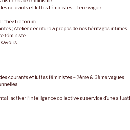
s histoires de féminisme
 des courants et luttes féministes – 1ère vague
e : théâtre forum
antes ; Atelier d’écriture à propos de nos héritages intimes
re féministe
 savoirs
e des courants et luttes féministes – 2ème & 3ème vagues
onnelles
al : activer l’intelligence collective au service d’une situa