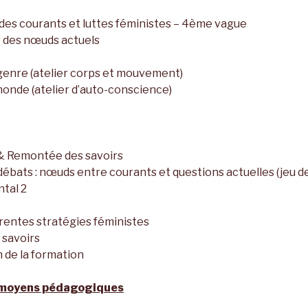
 des courants et luttes féministes – 4ème vague
 des nœuds actuels
 genre (atelier corps et mouvement)
monde (atelier d’auto-conscience)
 & Remontée des savoirs
débats : nœuds entre courants et questions actuelles (jeu de
tal 2
férentes stratégies féministes
 savoirs
n de la formation
 moyens pédagogiques