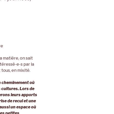
re
 matière, on sait
téressé-e-s par la
 tous, en mixité.
un cheminement où
 cultures. Lors de
erons leurs apports
ise de recul et une
 aussi un espace où
es petites