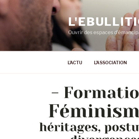
Aller
au
L'EBULLIT
contenu
principal
Ouvrir des espaces d'émancip
L’ACTU
L’ASSOCIATION