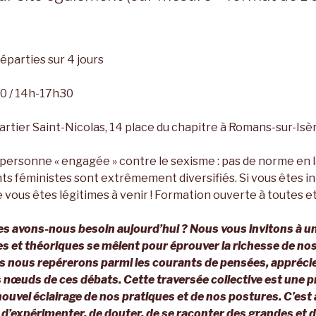
éparties sur 4 jours
0 / 14h-17h30
rtier Saint-Nicolas, 14 place du chapitre à Romans-sur-Isè
personne « engagée » contre le sexisme : pas de norme en la
s féministes sont extrêmement diversifiés. Si vous êtes in
e vous êtes légitimes à venir ! Formation ouverte à toutes et
s avons-nous besoin aujourd’hui ? Nous vous invitons à 
es et théoriques se mêlent pour éprouver la richesse de nos
s nous repérerons parmi les courants de pensées, appréci
 nœuds de ces débats. Cette traversée collective est une pr
ouvel éclairage de nos pratiques et de nos postures. C’est
 d’expérimenter, de douter, de se raconter des grandes et d