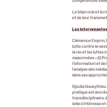
compétences visée
Le bilan oral et écr
et de leur transmet
Les intervenante
Clémence Emprin, fo
lutte contre le sex
la vie et les luttes
maisonnées » (G.Pru
l’information et de
l’analyse des média
dans ses approches
Djoulia Goueythieu 
pratique est ancrée
transdisciplinaire, 
Ielle s’intéresse et