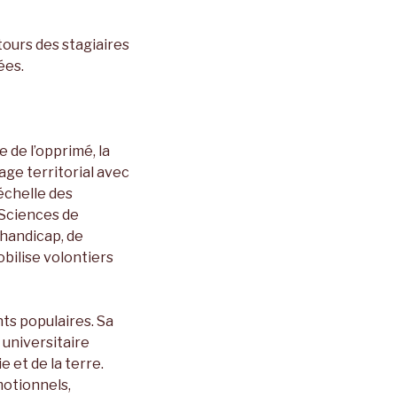
etours des stagiaires
ées.
 de l’opprimé, la
age territorial avec
’échelle des
 Sciences de
 handicap, de
obilise volontiers
ts populaires. Sa
 universitaire
e et de la terre.
émotionnels,